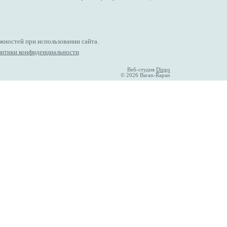
жностей при использовании сайта.
итики конфиденциальности
.
Веб-студия
Dizgo
© 2026 Baran-Rapan